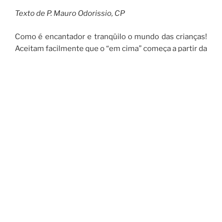
Texto de P. Mauro Odorissio, CP
Como é encantador e tranqüilo o mundo das crianças!
Aceitam facilmente que o “em cima” começa a partir da
cabeça e o “em baixo” tem inicio depois da sola dos
pés. A “direita” toma a direção da mão com a qual se
come, e a esquerda, o rumo da mão que lava a direita.
Pacífico!
Depois as mandam para a escola onde as fazem ver
que, ao darem meia volta, o que era direita, vira
esquerda e a esquerda se transformem direita. Fazem-
nas aceitar que a terra é como “uma bola” cujas partes
superior e inferior se chamam pólos norte e sul. Então,
os moradores de uma dessas regiões têm as solas dos
pés voltadas para as solas dos pés dos da outra. Mais:
as crianças aprenderão que, ao andarem para algum
lugar, o que era aqui vira ali e o ali passa a ser aqui.