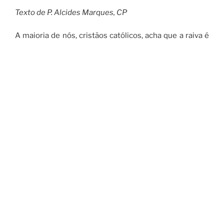
Texto de P. Alcides Marques, CP
A maioria de nós, cristãos católicos, acha que a raiva é
um pecado. Por isso, nas confissões sacramentais, é
comum partilhar tal tipo de situação. Fiquei com raiva
de… Estou com raiva da… Tal pessoa me tratou mal e
fiquei com raiva e assim por diante. Mas você já parou
para pensar que ninguém escolhe ter raiva e que a
raiva longe de ser um mal pode até ser um bem. Vamos
refletir.
A raiva é um recurso que a natureza nos dá para que
possamos nos proteger. É a resposta natural a uma
agressão sofrida. É uma forma de nós dizermos, ao
outro e a nós mesmos, que temos algum tipo de valor
neste mundo. Trata-se da necessária autoafirmação.
Nenhum de nós aceita ser ridicularizado, passado pra
trás, desconsiderado, ludibriado, enganado etc. A raiva