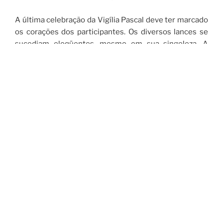
A última celebração da Vigília Pascal deve ter marcado
os corações dos participantes. Os diversos lances se
sucediam eloqüentes, mesmo em sua singeleza. A
igreja, dominada pelas trevas, recebeu o Círio Pascal
aceso e se ouviu a proclamação: “a luz de Cristo”.
Foram acesas as velas dos responsáveis pela liturgia. A
seguir, em ondas crescentes e contagiantes, eram
acendidas as dos demais participantes. Houve partilha
de luz, de comunhão e, mais vigorosamente foi
proclamado: “a luz de Cristo”. Havia confronto
antitético, mas eloqüente entre “luz-trevas”.
Destacada, também, foi a proclamação da Palavra; as
leituras, ricas e enriquecedoras, se sucediam. O ardor
crescia nos corações como aconteceu com os
discípulos de Emaus (Lc 24,32).
Para esclarecer o título que encima a nossa reflexão,