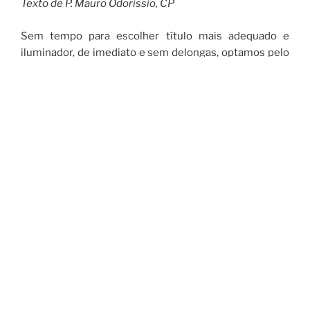
Texto de P. Mauro Odorissio, CP
Sem tempo para escolher título mais adequado e
iluminador, de imediato e sem delongas, optamos pelo
que encima o nosso artigo. Esperamos que o conteúdo
do escrito o justifique e o aclare.
No dia 24 de junho celebramos a festa do nascimento
de S. João Batista e sabemos que a Comunidade
Paroquial se prepara para as festividades sazonais.
Com ela e, mais ou menos como ela, tantas paróquias e
comunidades festejam o Precursor, bem como S.
Pedro e S. Paulo, por nós chamados de “trio de ferro”.
São encontros festivos, com quadrilhas, fantasias,
fogueiras, quentão, batata doce, doces típicos e
quejandos.
Desejaríamos, no limite do espaço disponível, e em
comunhão com os leitores, refletir cada um dos