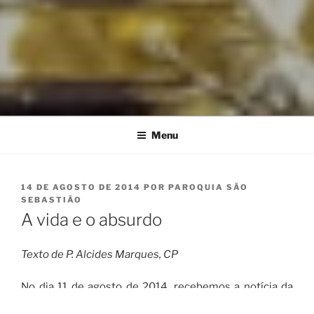
Menu
PUBLICADO
14 DE AGOSTO DE 2014
POR
PAROQUIA SÃO
EM
SEBASTIÃO
A vida e o absurdo
Texto de P. Alcides Marques, CP
No dia 11 de agosto de 2014, recebemos a notícia da
morte de Robin Williams, ator que estrelou excelentes