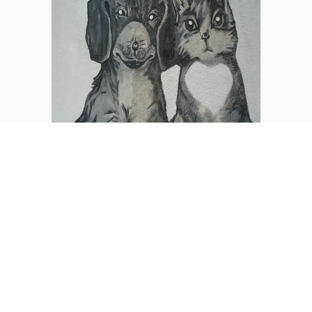
PUBLICADO
2 DE MARÇO DE 2019
POR
PAROQUIA SÃO
EM
SEBASTIÃO
Amar os inimigos
Texto de P. Alcides Marques, CP
Se somos cristãos, somos por causa de Jesus Cristo. E,