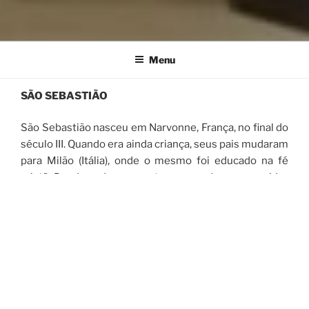
Menu
SÃO SEBASTIÃO
São Sebastião nasceu em Narvonne, França, no final do
século III. Quando era ainda criança, seus pais mudaram
para Milão (Itália), onde o mesmo foi educado na fé
cristã. Desde cedo, se mostrou um ardoroso seguidor
de Jesus Cristo.
Aos 19 anos de idade ingressou no exército de
Diocleciano. Sua fama de bom soldado era tamanha
que se tornou estimado pelo imperador; tanto que
confiou a ele o comando do primeiro exército
pretoriano.