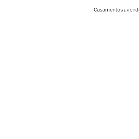
Casamentos agenda
31/10/2015 – 20:0
07/11/2015 – 20:0
14/11/2015 – 11:00
S
14/11/2015 – 20:00
21/11/2015 – 20:00
28/11/2015 – 20:0
05/12/2015 – 11:00
05/12/2015 – 20:0