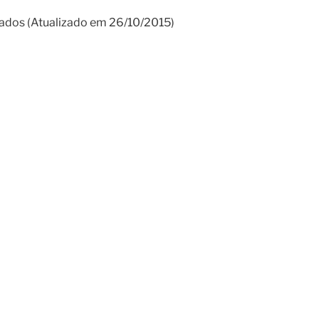
dos (Atualizado em 26/10/2015)
0
CINTIA E JOÃO RICARDO
0
MICHELE E JOÃO FERNANDO
ABRINA MARIA E JOÃO PAULO
JULIETE E DANIEL
FERNANDA E LUCAS
0
JANAINA E IGOR
ÉRIKA E GUILHERME
0
ANA CAROLINE E JOÃO HÉLIO