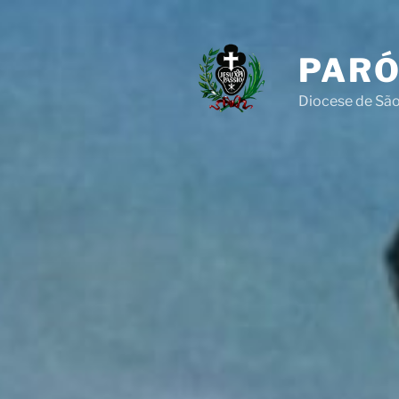
Pular
para
o
PARÓ
conteúdo
Diocese de São