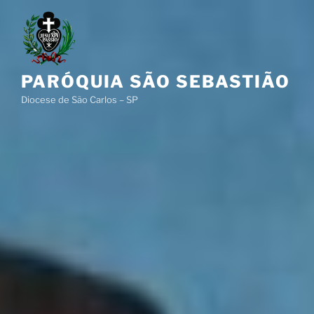
Pular
para
o
conteúdo
PARÓQUIA SÃO SEBASTIÃO
Diocese de São Carlos – SP