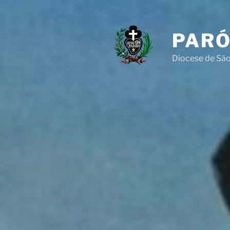
Pular
para
o
PARÓ
conteúdo
Diocese de São