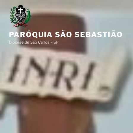
Pular
para
o
conteúdo
PARÓQUIA SÃO SEBASTIÃO
Diocese de São Carlos – SP